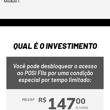
Módulo I.
QUAL É O INVESTIMENTO
Você pode desbloquear o acesso
ao POSI FIIs por uma condição
especial por tempo limitado:
147
00
R$
R$
197
à vista